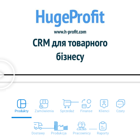
Produkty
Zamówienia
Sprzedaż
Finanse
Klienci
Czaty
Dostawy
Produkcja
Pracownicy
Raporty