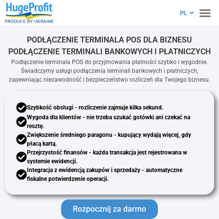
RU
PL
EN
PODŁĄCZENIE TERMINALA POS DLA BIZNESU
PODŁĄCZENIE TERMINALI BANKOWYCH I PŁATNICZYCH
Podłączenie terminala POS do przyjmowania płatności szybko i wygodnie.
Świadczymy usługi podłączenia terminali bankowych i płatniczych,
zapewniając niezawodność i bezpieczeństwo rozliczeń dla Twojego biznesu.
Szybkość obsługi - rozliczenie zajmuje kilka sekund.
Wygoda dla klientów - nie trzeba szukać gotówki ani czekać na
resztę.
Zwiększenie średniego paragonu - kupujący wydają więcej, gdy
płacą kartą.
Przejrzystość finansów - każda transakcja jest rejestrowana w
systemie ewidencji.
Integracja z ewidencją zakupów i sprzedaży - automatyczne
fiskalne potwierdzenie operacji.
Rozpocznij za darmo