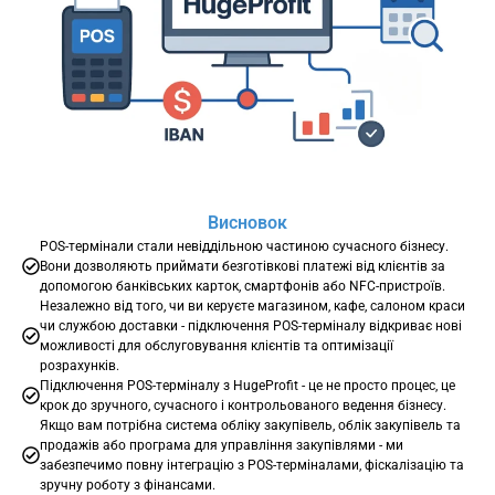
Висновок
POS-термінали стали невіддільною частиною сучасного бізнесу.
Вони дозволяють приймати безготівкові платежі від клієнтів за
допомогою банківських карток, смартфонів або NFC-пристроїв.
Незалежно від того, чи ви керуєте магазином, кафе, салоном краси
чи службою доставки - підключення POS-терміналу відкриває нові
можливості для обслуговування клієнтів та оптимізації
розрахунків.
Підключення POS-терміналу з HugeProfit - це не просто процес, це
крок до зручного, сучасного і контрольованого ведення бізнесу.
Якщо вам потрібна система обліку закупівель, облік закупівель та
продажів або програма для управління закупівлями - ми
забезпечимо повну інтеграцію з POS-терміналами, фіскалізацію та
зручну роботу з фінансами.