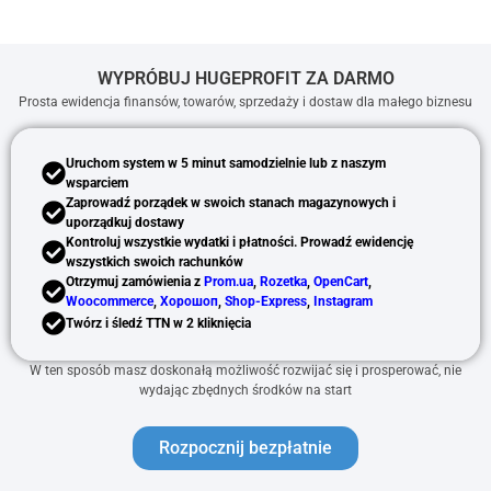
WYPRÓBUJ HUGEPROFIT ZA DARMO
Prosta ewidencja finansów, towarów, sprzedaży i dostaw dla małego biznesu
Uruchom system w 5 minut samodzielnie lub z naszym
wsparciem
Zaprowadź porządek w swoich stanach magazynowych i
uporządkuj dostawy
Kontroluj wszystkie wydatki i płatności. Prowadź ewidencję
wszystkich swoich rachunków
Otrzymuj zamówienia z
Prom.ua
,
Rozetka
,
OpenCart
,
Woocommerce
,
Хорошоп
,
Shop-Express
,
Instagram
Twórz i śledź TTN w 2 kliknięcia
W ten sposób masz doskonałą możliwość rozwijać się i prosperować, nie
wydając zbędnych środków na start
Rozpocznij bezpłatnie