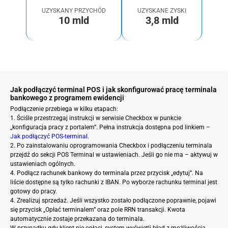
UZYSKANY PRZYCHÓD
UZYSKANE ZYSKI
10 mld
3,8 mld
Jak podłączyć terminal POS i jak skonfigurować pracę terminala
bankowego z programem ewidencji
Podłączenie przebiega w kilku etapach:
1. Ściśle przestrzegaj instrukcji w serwisie Checkbox w punkcie
„konfiguracja pracy z portalem”. Pełna instrukcja dostępna pod linkiem –
Jak podłączyć POS-terminal
.
2. Po zainstalowaniu oprogramowania Checkbox i podłączeniu terminala
przejdź do sekcji POS Terminal w ustawieniach. Jeśli go nie ma – aktywuj w
ustawieniach ogólnych.
4. Podłącz rachunek bankowy do terminala przez przycisk „edytuj”. Na
liście dostępne są tylko rachunki z IBAN. Po wyborze rachunku terminal jest
gotowy do pracy.
4. Zrealizuj sprzedaż. Jeśli wszystko zostało podłączone poprawnie, pojawi
się przycisk „Opłać terminalem” oraz pole RRN transakcji. Kwota
automatycznie zostaje przekazana do terminala.
W przypadku gdy klient nie opłaci, system wyświetli błąd z możliwością