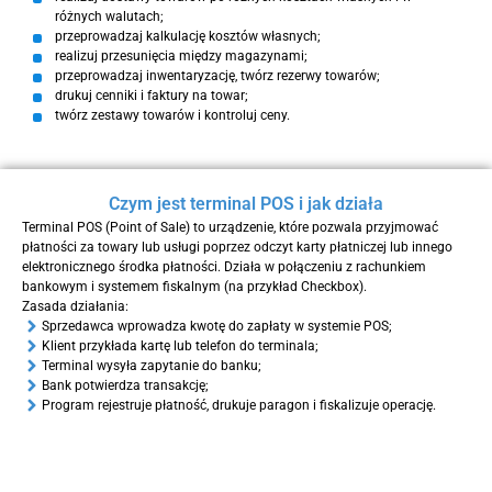
różnych walutach;
przeprowadzaj kalkulację kosztów własnych;
realizuj przesunięcia między magazynami;
przeprowadzaj inwentaryzację, twórz rezerwy towarów;
drukuj cenniki i faktury na towar;
twórz zestawy towarów i kontroluj ceny.
Czym jest terminal POS i jak działa
Terminal POS (Point of Sale) to urządzenie, które pozwala przyjmować
płatności za towary lub usługi poprzez odczyt karty płatniczej lub innego
elektronicznego środka płatności. Działa w połączeniu z rachunkiem
bankowym i systemem fiskalnym (na przykład Checkbox).
Zasada działania:
Sprzedawca wprowadza kwotę do zapłaty w systemie POS;
Klient przykłada kartę lub telefon do terminala;
Terminal wysyła zapytanie do banku;
Bank potwierdza transakcję;
Program rejestruje płatność, drukuje paragon i fiskalizuje operację.