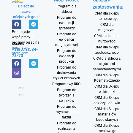
Dołącz do
Program dla
zastosowania:
naszych
sklepu
CRM dla sklepu
oficjalnych grup!
Program do
internetowego
ewidencji
CRM dla
sprzedaży
magazynu
Propozycje
Program do
CRM dla handlu
współpracy —
ewidencji
hurtowego
prosimy pisać na:
Ukraina
magazynowej
CRM dla sklepu
partners@h-
+38(073)584-
Program do
zoologicznego
profit.com
73-73
ewidencji
CRM dla sklepu z
produkcji
częściami
Program do
samochodowymi
drukowania
CRM dla Sklepu
etykiet cenowych
Kosmetycznego
Programowy RRO
CRM dla Sklepu
Program do
elektroniki
tworzenia
CRM dla Sklepu
cenników
odzieży i obuwia
Program do
CRM dla Sklepu
wystawiania
materiałów
faktur
budowlanych
Program do
CRM dla Sklepu
rozliczeń z
meblowego