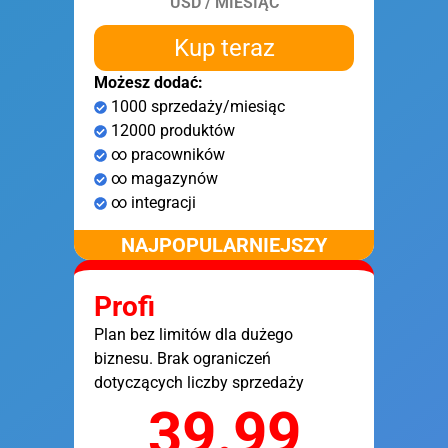
USD / MIESIĄC
Kup teraz
Możesz dodać:
1000 sprzedaży/miesiąc
12000 produktów
∞ pracowników
∞ magazynów
∞ integracji
NAJPOPULARNIEJSZY
Profi
Plan bez limitów dla dużego
biznesu. Brak ograniczeń
dotyczących liczby sprzedaży
39.99