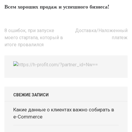
Всем хороших продаж и успешного бизнеса!
Навигация
8 ошибок, при запуске
Доставка/Наложенный
по
моего стартапа, который в
платеж
записям
итоге провалился
СВЕЖИЕ ЗАПИСИ
Какие данные о клиентах важно собирать в
e-Commerce