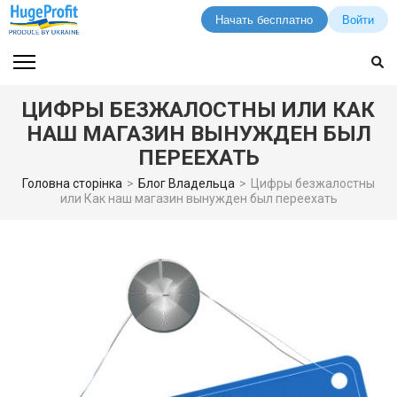
Начать бесплатно
Войти
Перейти
к
содержимому
ЦИФРЫ БЕЗЖАЛОСТНЫ ИЛИ КАК
(нажмите
НАШ МАГАЗИН ВЫНУЖДЕН БЫЛ
Enter)
ПЕРЕЕХАТЬ
Головна сторінка
>
Блог Владельца
>
Цифры безжалостны
или Как наш магазин вынужден был переехать