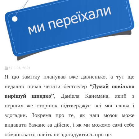
27 ТРА 2021
Я цю замітку планував вже давненько, а тут ще
“Думай повільно
недавно почав читати бестселер
вирішуй швидко”
, Даніеля Канемана, який з
перших же сторінок підтверджує всі мої слова і
здогадки. Зокрема про те, як наш мозок може
видавати бажане за дійсне, і як ми можемо самі себе
обманювати, навіть не здогадуючись про це.