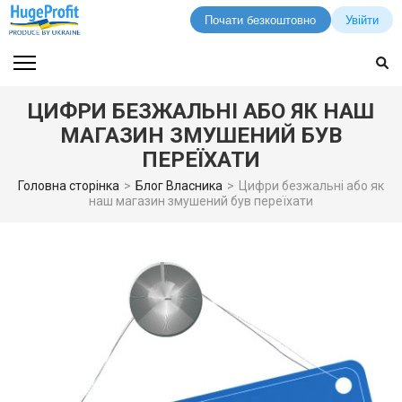
Почати безкоштовно
Увійти
Перейти
до
вмісту
ЦИФРИ БЕЗЖАЛЬНІ АБО ЯК НАШ
(натисніть
МАГАЗИН ЗМУШЕНИЙ БУВ
Enter)
ПЕРЕЇХАТИ
Головна сторінка
>
Блог Власника
>
Цифри безжальні або як
наш магазин змушений був переїхати