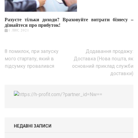
Рахуєте тільки доходи? Враховуйте витрати бізнесу –
дізнайтеся про прибуток!
1 ЛИС 2021
Навігація
8 помилок, при запуску
Додавання продажу:
записів
мого стартапу, який в
Доставка (Нова пошта, як
підсумку провалився
основний приклад служби
доставки)
НЕДАВНІ ЗАПИСИ