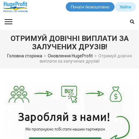
Почати безкоштовно
Увійти
Перейти
до
вмісту
ОТРИМУЙ ДОВІЧНІ ВИПЛАТИ ЗА
(натисніть
ЗАЛУЧЕНИХ ДРУЗІВ!
Enter)
Головна сторінка
>
Оновлення HugeProfit
>
Отримуй довічні
виплати за залучених друзів!