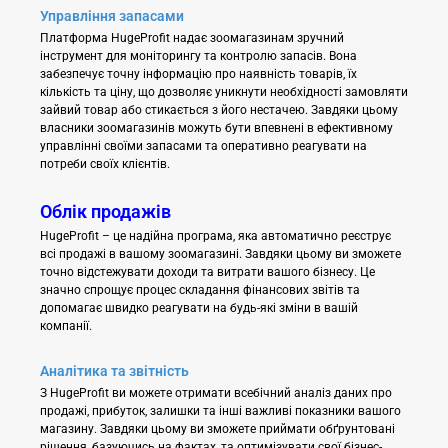
Управління запасами
Платформа HugeProfit надає зоомагазинам зручний
інструмент для моніторингу та контролю запасів. Вона
забезпечує точну інформацію про наявність товарів, їх
кількість та ціну, що дозволяє уникнути необхідності замовляти
зайвий товар або стикається з його нестачею. Завдяки цьому
власники зоомагазинів можуть бути впевнені в ефективному
управлінні своїми запасами та оперативно реагувати на
потреби своїх клієнтів.
Облік продажів
HugeProfit – це надійна програма, яка автоматично реєструє
всі продажі в вашому зоомагазині. Завдяки цьому ви зможете
точно відстежувати доходи та витрати вашого бізнесу. Це
значно спрощує процес складання фінансових звітів та
допомагає швидко реагувати на будь-які зміни в вашій
компанії.
Аналітика та звітність
З HugeProfit ви можете отримати всебічний аналіз даних про
продажі, прибуток, залишки та інші важливі показники вашого
магазину. Завдяки цьому ви зможете приймати обґрунтовані
рішення, базуючись на фактах, та оптимізувати свої бізнес-