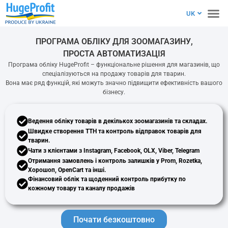
EN
UK
PL
ПРОГРАМА ОБЛІКУ ДЛЯ ЗООМАГАЗИНУ,
ПРОСТА АВТОМАТИЗАЦІЯ
Програма обліку HugeProfit – функціональне рішення для магазинів, що
спеціалізуються на продажу товарів для тварин.
Вона має ряд функцій, які можуть значно підвищити ефективність вашого
бізнесу.
Ведення
обліку товарів
в декількох зоомагазинів та складах.
Швидке створення ТТН та
контроль відправок
товарів для
тварин.
Чати з клієнтами
з Instagram, Facebook, OLX, Viber, Telegram
Отримання замовлень і
контроль залишків
у Prom, Rozetka,
Хорошоп, OpenCart та інші.
Фінансовий облік та щоденний
контроль прибутку
по
кожному товару та каналу продажів
Почати безкоштовно