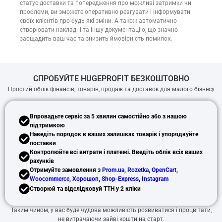
статус доставки та попередження про можливі затримки чи
проблеми, ви зможете оперативно реагувати і інформувати
своїх клієнтів про будь-які зміни. А також автоматично
створювати накладні та іншу документацію, що значно
заощадить ваш час та знизить ймовірність помилок.
СПРОБУЙТЕ HUGEPROFIT БЕЗКОШТОВНО
Простий облік фінансів, товарів, продаж та доставок для малого бізнесу
Впровадьте сервіс за 5 хвилин самостійно або з нашою
підтримкою
Наведіть порядок в ваших залишках товарів і упорядкуйте
поставки
Контролюйте всі витрати і платежі. Введіть облік всіх ваших
рахунків
Отримуйте замовлення з
Prom.ua
,
Rozetka
,
OpenCart
,
Woocommerce
,
Хорошоп
,
Shop-Express
,
Instagram
Створюй та відслідковуй ТТН у 2 кліки
Таким чином, у вас буде чудова можливість розвиватися і процвітати,
не витрачаючи зайві кошти на старт.