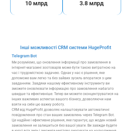
10 млрд
3.8 млрд
Інші можливості CRM системи HugeProfit
Telegram Bot
Ми розуміємо, що оновлення інформації про замовлення в
інтернет-магазині зоотоварів може бути такою витратною на
час і трудомісткою задачею. Однак у нас є рішення, яке
допоможе вам легко та без зайвих зусиль впоратися з цим
завданням. Завдяки нашому ефективному інструменту ви
зможете оновлювати інформацію про замовлення набагато
швидше та ефективніше. Тепер ви можете сконцентруватися на
інших важливих аспектах вашого бізнесу, дозволяючи нам
взяти на себе цю важку роботу.
CRM від HugeProfit дозволяє налаштовувати автоматичні
повідомлення про стан ваших замовлень через Telegram Bot.
Це надійне і ефективне рішення, яке гарантує, що жоден новий
замовлення не залишиться без вашої уваги. Ви завжди будете
в курсі всіх змін і зможете миттєво реагувати на надходження