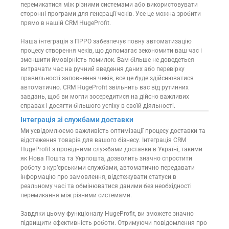
перемикатися між різними системами або використовувати
сторонні програми для генерації чеків. Усе це можна зробити
прямо в нашій CRM HugeProfit.
Наша інтеграція з ПРРО забезпечує повну автоматизацію
процесу створення чеків, що допомагає зекономити ваш час і
зменшити ймовірність помилок. Вам більше не доведеться
витрачати час на ручний введення даних або перевірку
правильності заповнення чеків, все це буде здійснюватися
автоматично. CRM HugeProfit звільнить вас від рутинних
завдань, щоб ви могли зосередитися на дійсно важливих
справах і досягти більшого успіху в своїй діяльності.
Інтеграція зі службами доставки
Ми усвідомлюємо важливість оптимізації процесу доставки та
відстеження товарів для вашого бізнесу. Інтеграція CRM
HugeProfit з провідними службами доставки в Україні, такими
як Нова Пошта та Укрпошта, дозволить значно спростити
роботу з кур’єрськими службами, автоматично передавати
інформацію про замовлення, відстежувати статуси в
реальному часі та обмінюватися даними без необхідності
перемикання між різними системами.
Завдяки цьому функціоналу HugeProfit, ви зможете значно
підвищити ефективність роботи. Отримуючи повідомлення про