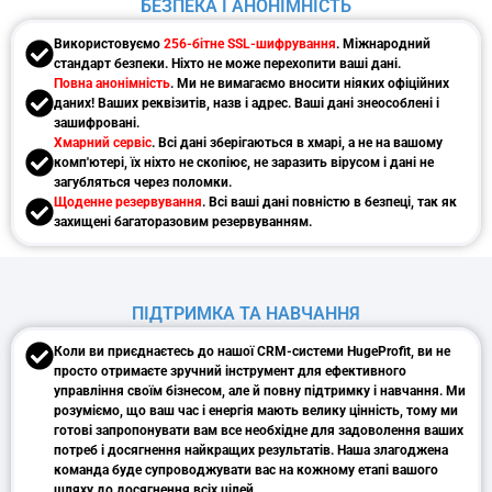
БЕЗПЕКА І АНОНІМНІСТЬ
Використовуємо
256-бітне SSL-шифрування
. Міжнародний
стандарт безпеки. Ніхто не може перехопити ваші дані.
Повна анонімність
. Ми не вимагаємо вносити ніяких офіційних
даних! Ваших реквізитів, назв і адрес. Ваші дані знеособлені і
зашифровані.
Хмарний сервіс
. Всі дані зберігаються в хмарі, а не на вашому
комп'ютері, їх ніхто не скопіює, не заразить вірусом і дані не
загубляться через поломки.
Щоденне резервування
. Всі ваші дані повністю в безпеці, так як
захищені багаторазовим резервуванням.
ПІДТРИМКА ТА НАВЧАННЯ
Коли ви приєднаєтесь до нашої CRM-системи HugeProfit, ви не
просто отримаєте зручний інструмент для ефективного
управління своїм бізнесом, але й повну підтримку і навчання. Ми
розуміємо, що ваш час і енергія мають велику цінність, тому ми
готові запропонувати вам все необхідне для задоволення ваших
потреб і досягнення найкращих результатів. Наша злагоджена
команда буде супроводжувати вас на кожному етапі вашого
шляху до досягнення всіх цілей.