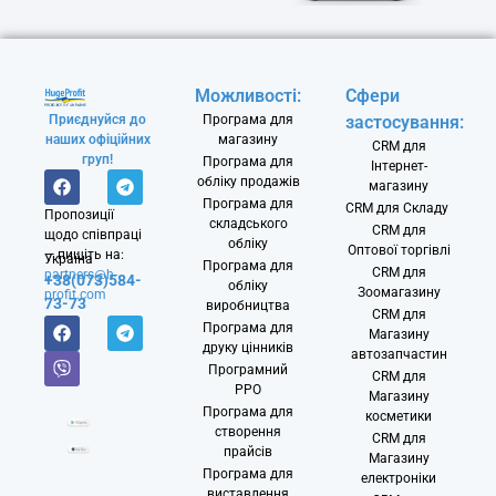
Можливості:
Сфери
Приєднуйся до
Програма для
застосування:
наших офіційних
магазину
CRM для
груп!
Програма для
Інтернет-
обліку продажів
магазину
Програма для
CRM для Складу
Пропозиції
складського
CRM для
щодо співпраці
обліку
Оптової торгівлі
— пишіть на:
Україна
Програма для
CRM для
partners@h-
+38(073)584-
обліку
Зоомагазину
profit.com
73-73
виробництва
CRM для
Програма для
Магазину
друку цінників
автозапчастин
Програмний
CRM для
РРО
Магазину
Програма для
косметики
створення
CRM для
прайсів
Магазину
Програма для
електроніки
виставлення