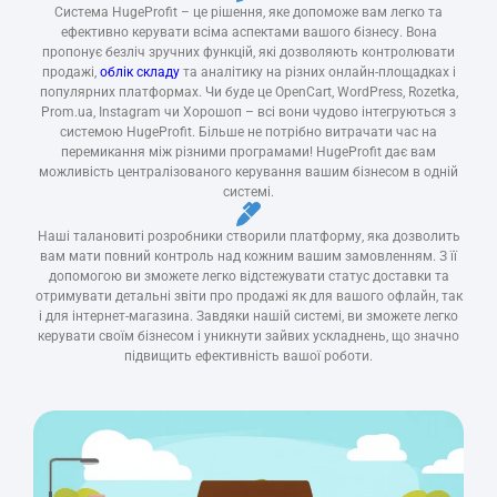
Система HugeProfit – це рішення, яке допоможе вам легко та
ефективно керувати всіма аспектами вашого бізнесу. Вона
пропонує безліч зручних функцій, які дозволяють контролювати
продажі,
облік складу
та аналітику на різних онлайн-площадках і
популярних платформах. Чи буде це OpenCart, WordPress, Rozetka,
Prom.ua, Instagram чи Хорошоп – всі вони чудово інтегруються з
системою HugeProfit. Більше не потрібно витрачати час на
перемикання між різними програмами! HugeProfit дає вам
можливість централізованого керування вашим бізнесом в одній
системі.
Наші талановиті розробники створили платформу, яка дозволить
вам мати повний контроль над кожним вашим замовленням. З її
допомогою ви зможете легко відстежувати статус доставки та
отримувати детальні звіти про продажі як для вашого офлайн, так
і для інтернет-магазина. Завдяки нашій системі, ви зможете легко
керувати своїм бізнесом і уникнути зайвих ускладнень, що значно
підвищить ефективність вашої роботи.