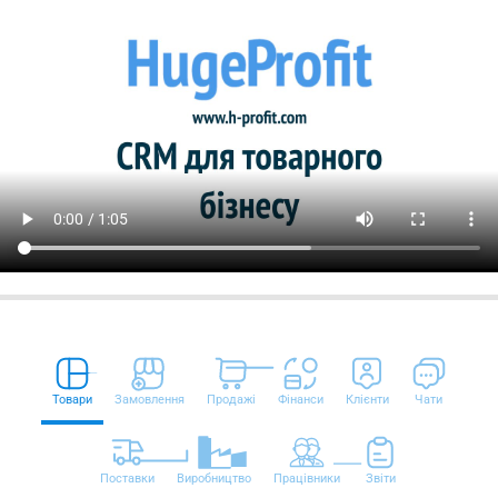
Товари
Замовлення
Продажі
Фінанси
Клієнти
Чати
Поставки
Виробництво
Працівники
Звіти