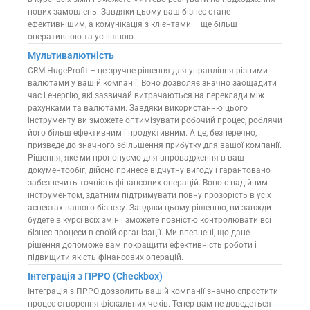
нових замовлень. Завдяки цьому ваш бізнес стане
ефективнішим, а комунікація з клієнтами – ще більш
оперативною та успішною.
Мультивалютність
CRM HugeProfit – це зручне рішення для управління різними
валютами у вашій компанії. Воно дозволяє значно заощадити
час і енергію, які зазвичай витрачаються на переклади між
рахунками та валютами. Завдяки використанню цього
інструменту ви зможете оптимізувати робочий процес, роблячи
його більш ефективним і продуктивним. А це, безперечно,
призведе до значного збільшення прибутку для вашої компанії.
Рішення, яке ми пропонуємо для впровадження в ваш
документообіг, дійсно принесе відчутну вигоду і гарантовано
забезпечить точність фінансових операцій. Воно є надійним
інструментом, здатним підтримувати повну прозорість в усіх
аспектах вашого бізнесу. Завдяки цьому рішенню, ви завжди
будете в курсі всіх змін і зможете повністю контролювати всі
бізнес-процеси в своїй організації. Ми впевнені, що дане
рішення допоможе вам покращити ефективність роботи і
підвищити якість фінансових операцій.
Інтеграція з ПРРО (Checkbox)
Інтеграція з ПРРО дозволить вашій компанії значно спростити
процес створення фіскальних чеків. Тепер вам не доведеться