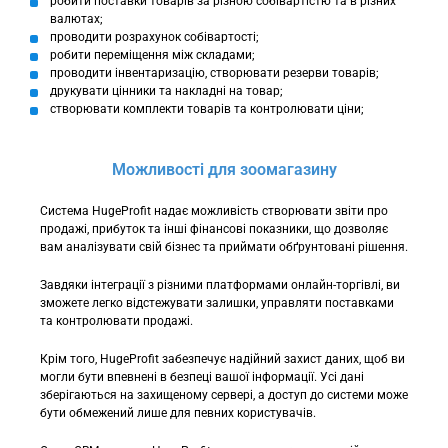
робити поставки товарів за різною собівартістю та в різних
валютах;
проводити розрахунок собівартості;
робити переміщення між складами;
проводити інвентаризацію, створювати резерви товарів;
друкувати цінники та накладні на товар;
створювати комплекти товарів та контролювати ціни;
Можливості для зоомагазину
Система HugeProfit надає можливість створювати звіти про
продажі, прибуток та інші фінансові показники, що дозволяє
вам аналізувати свій бізнес та приймати обґрунтовані рішення.
Завдяки інтеграції з різними платформами онлайн-торгівлі, ви
зможете легко відстежувати залишки, управляти поставками
та контролювати продажі.
Крім того, HugeProfit забезпечує надійний захист даних, щоб ви
могли бути впевнені в безпеці вашої інформації. Усі дані
зберігаються на захищеному сервері, а доступ до системи може
бути обмежений лише для певних користувачів.