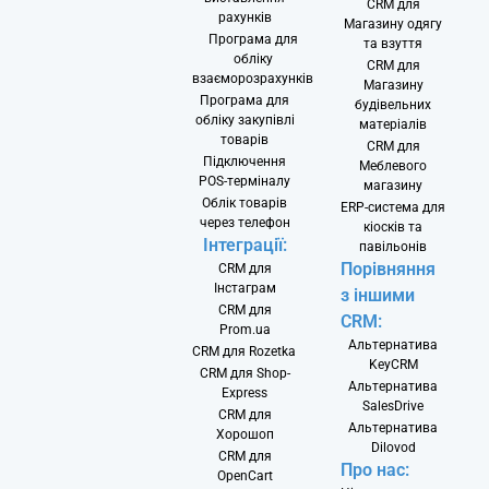
CRM для
рахунків
Магазину одягу
Програма для
та взуття
обліку
CRM для
взаєморозрахунків
Магазину
Програма для
будівельних
обліку закупівлі
матеріалів
товарів
CRM для
Підключення
Меблевого
POS-терміналу
магазину
Облік товарів
ERP-система для
через телефон
кіосків та
Інтеграції:
павільонів
Порівняння
CRM для
Інстаграм
з іншими
CRM для
CRM:
Prom.ua
Альтернатива
CRM для Rozetka
KeyCRM
CRM для Shop-
Альтернатива
Express
SalesDrive
CRM для
Альтернатива
Хорошоп
Dilovod
CRM для
Про нас:
OpenCart