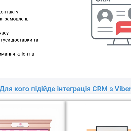
контакту
ня замовлень
часу
туси доставки та
мання клієнтів і
Для кого підійде інтеграція CRM з Vibe