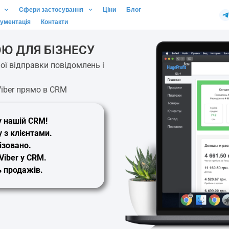
Сфери застосування
Ціни
Блог
ументація
Контакти
ОЮ ДЛЯ БІЗНЕСУ
ої відправки повідомлень і
iber прямо в CRM
 нашій CRM!
у
з клієнтами.
ізовано.
Viber у CRM
.
ь продажів.