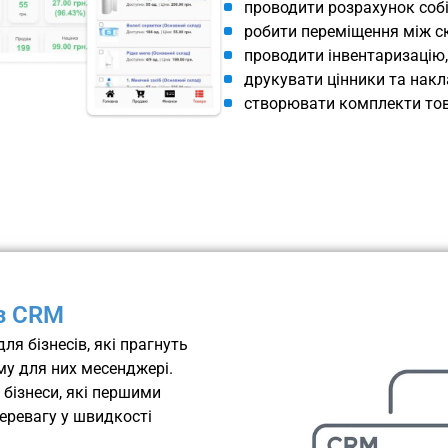
проводити розрахунок собі
робити переміщення між с
проводити інвентаризацію,
друкувати цінники та накл
створювати комплекти тов
із CRM
ля бізнесів, які прагнуть
му для них месенджері.
 бізнеси, які першими
еревагу у швидкості
.