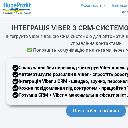
Можливості
Інтеграції
Док
ІНТЕГРАЦІЯ VIBER З CRM-СИСТЕМ
Інтегруйте Viber з вашою CRM-системою для автоматичн
управління контактами
Покращіть комунікацію з клієнтами через V
Спілкування без перешкод - інтегруй
Viber
прямо у
Автоматизуйте розсилки в Viber -
спростіть робот
Інтеграція Viber
з CRM - швидко, зручно, персонал
Кожне повідомлення під контролем - працюйте з
Розумна CRM
+ Viber = максимальна ефективніст
Почати безкоштовно