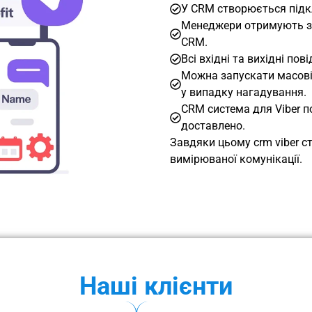
У CRM створюється підкл
Менеджери отримують зм
CRM.
Всі вхідні та вихідні пов
Можна запускати масові 
у випадку нагадування.
CRM система для Viber п
доставлено.
Завдяки цьому crm viber с
вимірюваної комунікації.
Наші клієнти