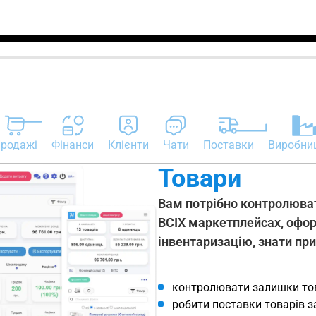
родажі
Фінанси
Клієнти
Чати
Поставки
Виробни
Товари
Вам потрібно контролюват
ВСІХ маркетплейсах, офо
інвентаризацію, знати при
контролювати залишки тов
робити поставки товарів за