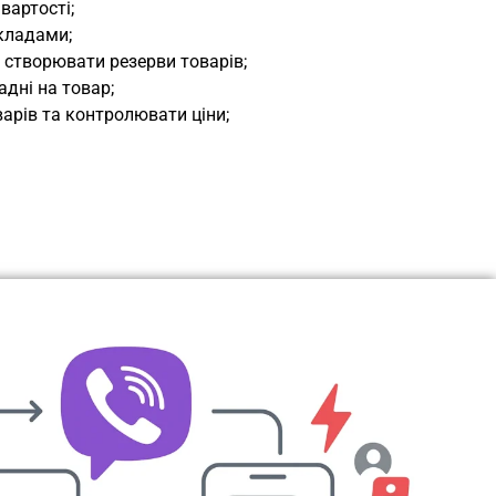
вартості;
кладами;
 створювати резерви товарів;
адні на товар;
арів та контролювати ціни;