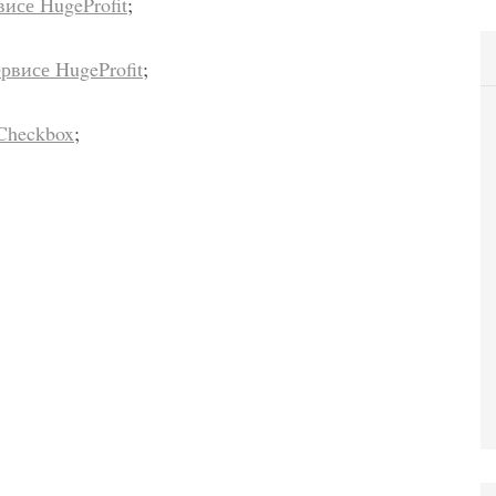
висе HugeProfit
;
рвисе HugeProfit
;
Checkbox
;