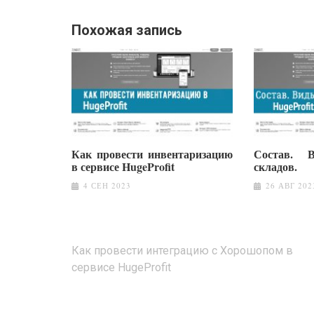
Похожая запись
Как провести инвентаризацию
Состав. 
в сервисе HugeProfit
складов.
4 СЕН 2023
26 АВГ 202
Навигация
Как провести интеграцию с Хорошопом в
по
сервисе HugeProfit
записям