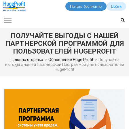
Начать бесплатно
Войти
Перейти
к
содержимому
ПОЛУЧАЙТЕ ВЫГОДЫ С НАШЕЙ
(нажмите
ПАРТНЕРСКОЙ ПРОГРАММОЙ ДЛЯ
Enter)
ПОЛЬЗОВАТЕЛЕЙ HUGEPROFIT
Головна сторінка
>
Обновление Huge Profit
>
Получайте
выгоды с нашей Партнерской Программой для пользователей
HugeProfit