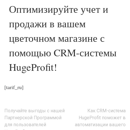
Оптимизируйте учет и
продажи в вашем
цветочном магазине с
помощью CRM-системы
HugeProfit!
[tarif_ru]
Навигация
Получайте выгоды с нашей
Как CRM-система
по
Партнерской Программой
HugeProfit поможет в
записям
для пользователей
автоматизации вашего