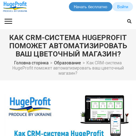
Начать бесплатно
Войти
Перейти
к
содержимому
КАК CRM-СИСТЕМА HUGEPROFIT
(нажмите
ПОМОЖЕТ АВТОМАТИЗИРОВАТЬ
Enter)
ВАШ ЦВЕТОЧНЫЙ МАГАЗИН?
Головна сторінка
>
Образование
>
Как CRM-система
HugeProfit поможет автоматизировать ваш цветочный
магазин?