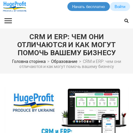
Начать бесплатно
Войти
Перейти
к
содержимому
CRM И ERP: ЧЕМ ОНИ
(нажмите
ОТЛИЧАЮТСЯ И КАК МОГУТ
Enter)
ПОМОЧЬ ВАШЕМУ БИЗНЕСУ
Головна сторінка
>
Образование
>
CRM и ERP: чем они
отличаются и как могут помочь вашему бизнесу