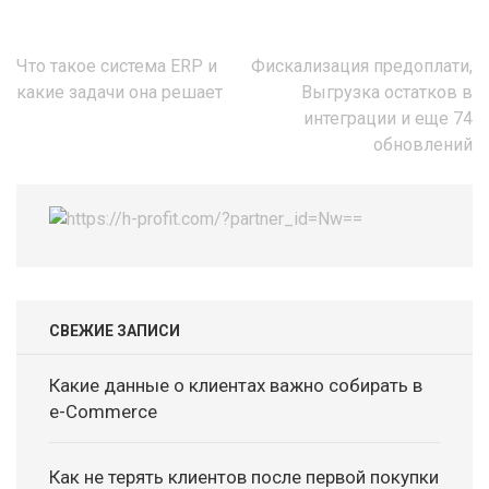
Навигация
Что такое система ERP и
Фискализация предоплати,
по
какие задачи она решает
Выгрузка остатков в
записям
интеграции и еще 74
обновлений
СВЕЖИЕ ЗАПИСИ
Какие данные о клиентах важно собирать в
e-Commerce
Как не терять клиентов после первой покупки