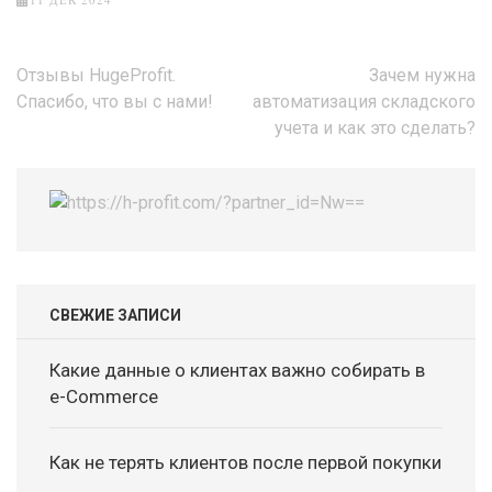
Навигация
Отзывы HugeProfit.
Зачем нужна
по
Спасибо, что вы с нами!
автоматизация складского
записям
учета и как это сделать?
СВЕЖИЕ ЗАПИСИ
Какие данные о клиентах важно собирать в
e-Commerce
Как не терять клиентов после первой покупки