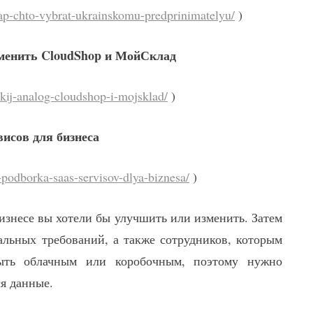
nmap-chto-vybrat-ukrainskomu-predprinimatelyu/
)
аменить CloudShop и МойСклад
skij-analog-cloudshop-i-mojsklad/
)
исов для бизнеса
e-podborka-saas-servisov-dlya-biznesa/
)
изнесе вы хотели бы улучшить или изменить. Затем
альных требований, а также сотрудников, которым
ыть облачным или коробочным, поэтому нужно
ся данные.