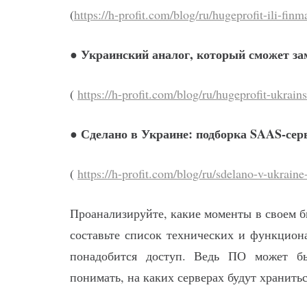
(
https://h-profit.com/blog/ru/hugeprofit-ili-fi
Украинский аналог, который сможет з
●
(
https://h-profit.com/blog/ru/hugeprofit-ukrain
Сделано в Украине: подборка SAAS-серв
●
(
https://h-profit.com/blog/ru/sdelano-v-ukrain
Проанализируйте, какие моменты в своем б
составьте список технических и функцион
понадобится доступ. Ведь ПО может б
понимать, на каких серверах будут хранить