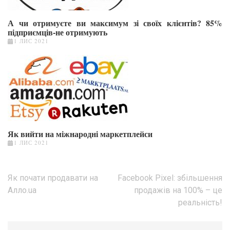
А чи отримуєте ви максимум зі своїх клієнтів? 85%
підприємців-не отримують
1 ЛИС 2021
Як вийти на міжнародні маркетплейси
1 ЛИС 2021
Навігація
Як почати продавати на
Facebook Pixel: збільшення
записів
Алло.ua
продажів на 100% – це
реальність!