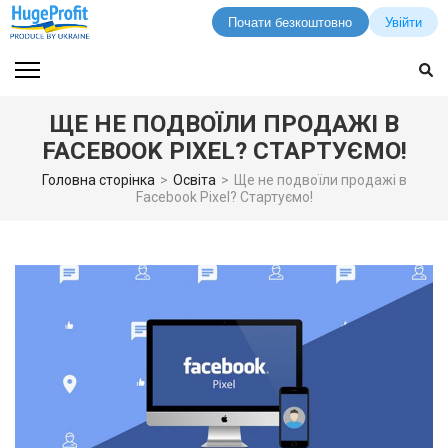
Почати безкоштовно
Увійти
Перейти
до
вмісту
ЩЕ НЕ ПОДВОЇЛИ ПРОДАЖІ В
(натисніть
FACEBOOK PIXEL? СТАРТУЄМО!
Enter)
Головна сторінка
>
Освіта
>
Ще не подвоїли продажі в
Facebook Pixel? Стартуємо!