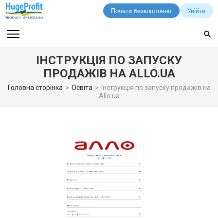
Почати безкоштовно
Увійти
Перейти
до
вмісту
ІНСТРУКЦІЯ ПО ЗАПУСКУ
(натисніть
ПРОДАЖІВ НА ALLO.UA
Enter)
Головна сторінка
>
Освіта
>
Інструкція по запуску продажів на
Allo.ua