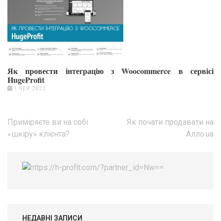
Як провести інтеграцію з Woocommerce в сервісі
HugeProfit
3 ЧЕР 2022
Навігація
Приміряєте ви на собі
Як почати продавати на
записів
«шкіру» клієнта?
Алло.ua
НЕДАВНІ ЗАПИСИ