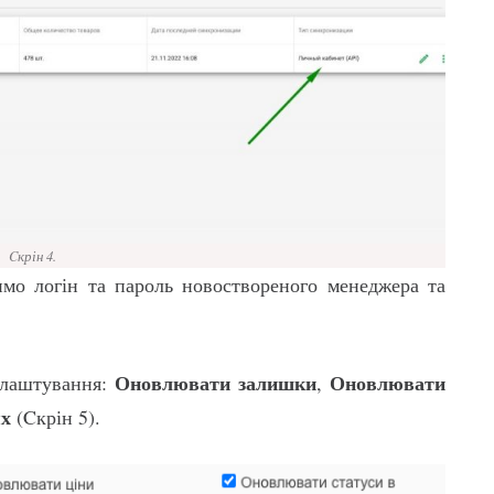
Cкрін 4.
димо логін та пароль новоствореного менеджера та
Оновлювати залишки
Оновлювати
налаштування:
,
ях
(Cкрін 5).