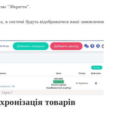
аємо “Зберегти”.
ена, в системі будуть відображатися ваші замовлення
Cкрін 7.
ронізація товарів