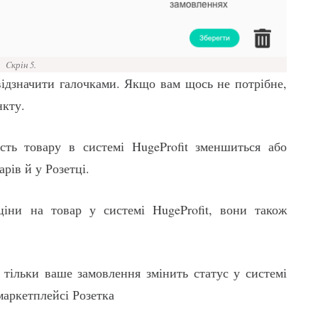
Cкрін 5.
 відзначити галочками. Якщо вам щось не потрібне,
нкту.
сть товару в системі HugeProfit зменшиться або
арів й у Розетці.
ни на товар у системі HugeProfit, вони також
тільки ваше замовлення змінить статус у системі
 маркетплейсі Розетка