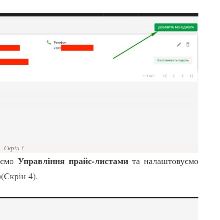
Cкрін 3.
Управління прайс-листами
аємо
та налаштовуємо
(Cкрін 4).