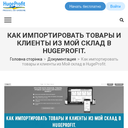
Начать бесплатно
Войти
Перейти
к
содержимому
КАК ИМПОРТИРОВАТЬ ТОВАРЫ И
(нажмите
КЛИЕНТЫ ИЗ МОЙ СКЛАД В
Enter)
HUGEPROFIT.
Головна сторінка
>
Документация
>
Как импортировать
товары и клиенты из Мой склад в HugeProfit.