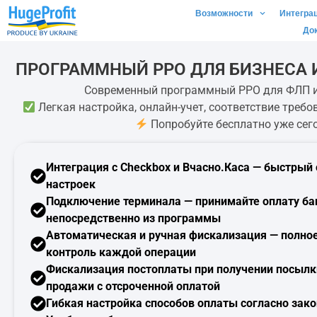
Возможности
Интегра
До
ПРОГРАММНЫЙ РРО ДЛЯ БИЗНЕСА И
Современный программный РРО для ФЛП и
Легкая настройка, онлайн-учет, соответствие треб
Попробуйте бесплатно уже сег
Интеграция с Checkbox и Вчасно.Каса —
быстрый 
настроек
Подключение терминала
— принимайте оплату б
непосредственно из программы
Автоматическая и ручная
фискализация
— полное
контроль каждой операции
Фискализация постоплаты при получении посыл
продажи
с отсроченной оплатой
Гибкая настройка
способов оплаты согласно зако