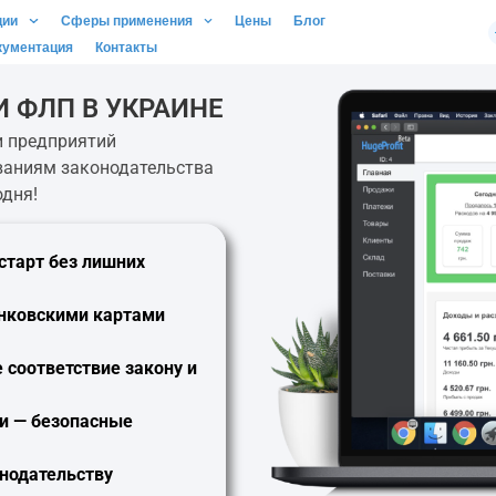
ции
Сферы применения
Цены
Блог
кументация
Контакты
 ФЛП В УКРАИНЕ
 предприятий
ованиям законодательства
одня!
старт
без лишних
анковскими картами
 соответствие закону и
ки —
безопасные
нодательству