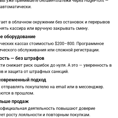
вы уже принимаете онлайн-платежи через HugeProfit —
 автоматически.
ет в облачном окружении без остановок и перерывов
нять кассира или вручную закрывать смену.
ое оборудование
ических кассах стоимостью $200–800. Программное
нического обслуживания или сложной регистрации.
ость — без штрафов
и снижает риск ошибок до нуля. А это — уверенность в
в и защита от штрафных санкций.
современный подход
отправлять покупателю на email или в мессенджер.
аются в прошлом.
ольше продаж
и официальная деятельность повышают доверие
ует росту лояльности и повторным покупкам.