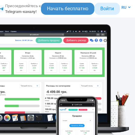
EN
Присоеденяйтесь к
RU
Начать бесплатно
Войти
PL
Telegram-каналу!