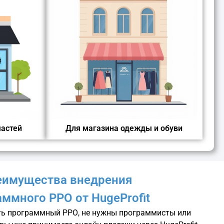
частей
Для магазина одежды и обуви
еимущества внедрения
ммного РРО от HugeProfit
ть программный РРО, не нужны программисты или