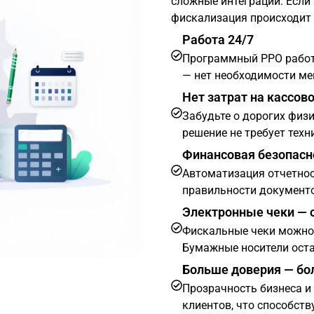
сложные интеграции. Если 
фискализация происходит
Работа 24/7
Программный РРО работа
— нет необходимости ме
Нет затрат на кассов
Забудьте о дорогих физ
решение не требует тех
Финансовая безопасн
Автоматизация отчетност
правильности документо
Электронные чеки — 
Фискальные чеки можно 
Бумажные носители ост
Больше доверия — б
Прозрачность бизнеса 
клиентов, что способств