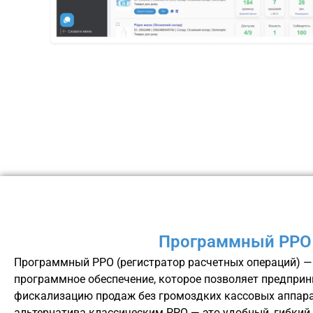
Программный РРО
Программный РРО (регистратор расчетных операций) —
программное обеспечение, которое позволяет предпри
фискализацию продаж без громоздких кассовых аппарат
альтернатива классическим РРО — это удобный, гибкий