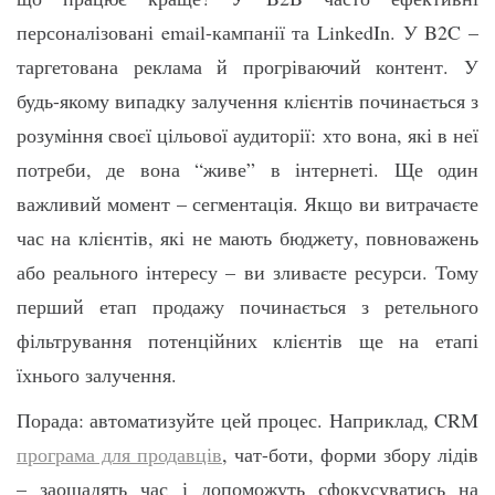
персоналізовані email-кампанії та LinkedIn. У B2C –
таргетована реклама й прогріваючий контент. У
будь-якому випадку залучення клієнтів починається з
розуміння своєї цільової аудиторії: хто вона, які в неї
потреби, де вона “живе” в інтернеті. Ще один
важливий момент – сегментація. Якщо ви витрачаєте
час на клієнтів, які не мають бюджету, повноважень
або реального інтересу – ви зливаєте ресурси. Тому
перший етап продажу починається з ретельного
фільтрування потенційних клієнтів ще на етапі
їхнього залучення.
Порада: автоматизуйте цей процес. Наприклад, CRM
програма для продавців
, чат-боти, форми збору лідів
– заощадять час і допоможуть сфокусуватись на