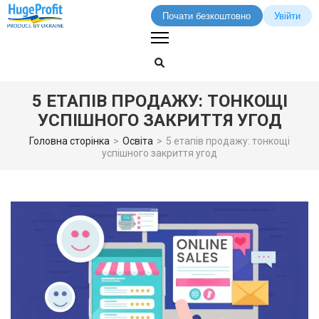
Почати безкоштовно
Увійти
Перейти
до
вмісту
(натисніть
5 ЕТАПІВ ПРОДАЖУ: ТОНКОЩІ
Enter)
УСПІШНОГО ЗАКРИТТЯ УГОД
Головна сторінка
>
Освіта
>
5 етапів продажу: тонкощі
успішного закриття угод