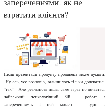
запереченнями: як не
втратити клієнта?
Після презентації продукту продавець може думати:
“Ну ось, усе розповів, залишилось тільки дочекатись
“так””. Але реальність інша: саме зараз починається
найважчий психологічний бій – робота з
запереченнями. І цей момент – один з