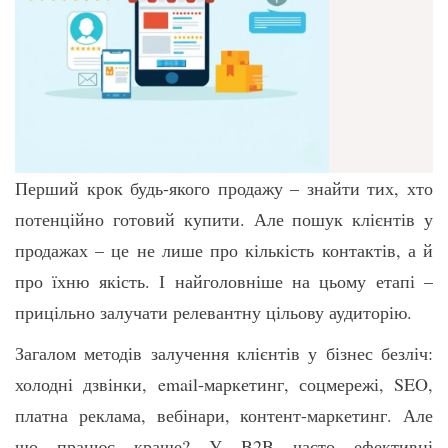
Перший крок будь-якого продажу – знайти тих, хто
потенційно готовий купити. Але пошук клієнтів у
продажах – це не лише про кількість контактів, а й
про їхню якість. І найголовніше на цьому етапі –
прицільно залучати релевантну цільову аудиторію.
Загалом методів залучення клієнтів у бізнес безліч:
холодні дзвінки, email-маркетинг, соцмережі, SEO,
платна реклама, вебінари, контент-маркетинг. Але
що працює краще? У B2B часто ефективні