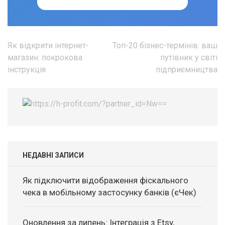
Навігація
Як відкрити інтернет-
Топ-20 бізнес-термінів: ваш
записів
магазин: покрокова
путівник у світі
інструкція
підприємництва
НЕДАВНІ ЗАПИСИ
Як підключити відображення фіскального
чека в мобільному застосунку банків (єЧек)
Оновлення за липень: Інтеграція з Etsy,