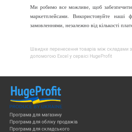
Ми робимо все можливе, щоб забезпечити 
маркетплейсами. Використовуйте наші ф
замовленнями, незалежно від кількості пла
Навігація
Швидке перенесення товарів між складами з
записів
допомогою Excel у сервісі HugeProfit
Програма для магазину
Програма для обліку продажів
Програма для складського