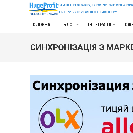
ОБЛІК ПРОДАЖІВ, ТОВАРІВ, ФІНАНСОВИ
ТА ПРИБУТКУ ВАШОГО БІЗНЕСУ!
Перейти
ГОЛОВНА
БЛОГ
ІНТЕГРАЦІЇ
СФЕ
до
вмісту
(натисніть
СИНХРОНІЗАЦІЯ З МАР
Enter)