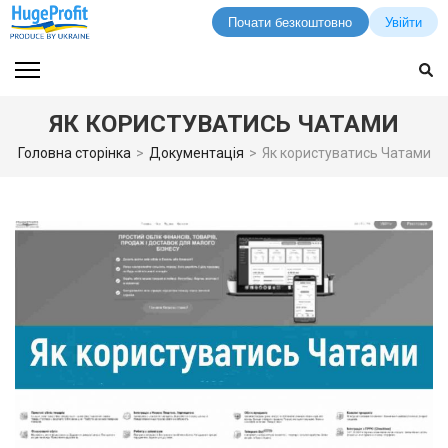
Почати безкоштовно
Увійти
Перейти
до
вмісту
ЯК КОРИСТУВАТИСЬ ЧАТАМИ
(натисніть
Enter)
Головна сторінка
>
Документація
>
Як користуватись Чатами