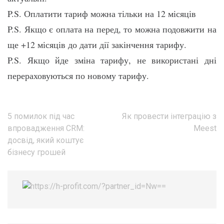
P.S. Оплатити тариф можна тільки на 12 місяців
P.S. Якщо є оплата на перед, то можна подовжити на
ще +12 місяців до дати дії закінчення тарифу.
P.S. Якщо йде зміна тарифу, не використані дні
перераховуються по новому тарифу.
Навігація
5 помилок під час
Як провести інтеграцію з
записів
впровадження CRM:
Meest
досвід, який коштує
бізнесу грошей