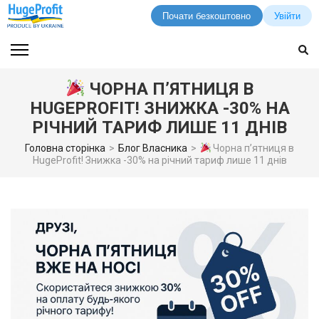
Почати безкоштовно
Увійти
Перейти
до
вмісту
ЧОРНА П’ЯТНИЦЯ В
(натисніть
HUGEPROFIT! ЗНИЖКА -30% НА
Enter)
РІЧНИЙ ТАРИФ ЛИШЕ 11 ДНІВ
Головна сторінка
>
Блог Власника
>
Чорна п’ятниця в
HugeProfit! Знижка -30% на річний тариф лише 11 днів