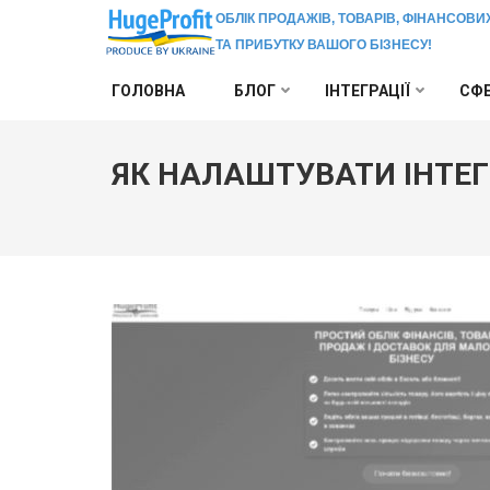
ОБЛІК ПРОДАЖІВ, ТОВАРІВ, ФІНАНСОВИ
ТА ПРИБУТКУ ВАШОГО БІЗНЕСУ!
Перейти
ГОЛОВНА
БЛОГ
ІНТЕГРАЦІЇ
СФЕ
до
вмісту
(натисніть
ЯК НАЛАШТУВАТИ ІНТЕГ
Enter)