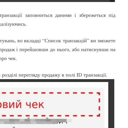
анзакції заповниться даними і збережеться під
калізуючись.
штувань, во вкладці “Список транзакцій” ви зможете
продаж і перейшовши до нього, або натиснувши на
про чек.
розділі перегляду продажу в полі ID транзакції.