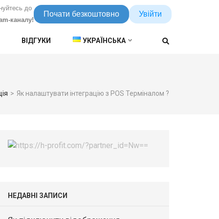
нуйтесь до
Почати безкоштовно
Увійти
ram-каналу!
ВІДГУКИ
УКРАЇНСЬКА
ція
>
Як налаштувати інтеграцію з POS Терміналом ?
НЕДАВНІ ЗАПИСИ