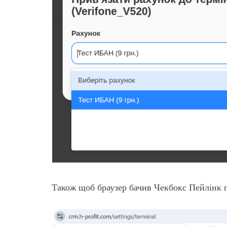
Також щоб браузер бачив Чекбокс Пейлінк п