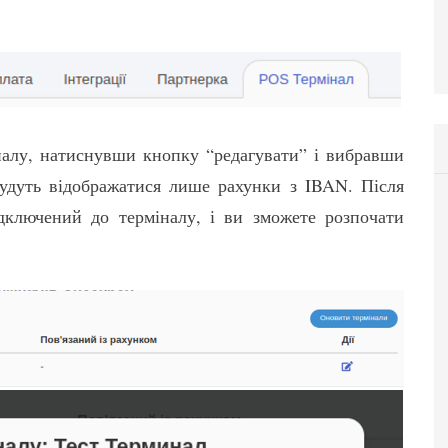
налу, натиснувши кнопку “редагувати” і вибравши
будуть відображатися лише рахунки з IBAN. Після
дключений до терміналу, і ви зможете розпочати