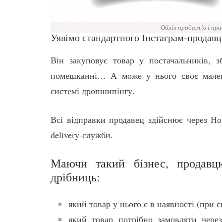
Облік продажів і приб
Уявімо стандартного Інстаграм-продав
Він закуповує товар у постачальників, 
помешканні… А може у нього своє мале
системі дропшипінгу.
Всі відправки продавец здійснює через Н
delivery-служби.
Маючи такий бізнес, продавц
дрібниць:
який товар у нього є в наявності (при 
який товар потрібно замовляти чер