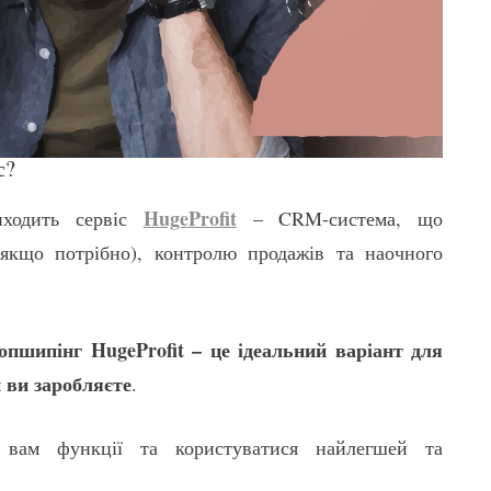
с?
HugeProfit
иходить сервіс
– CRM-система, що
(якщо потрібно), контролю продажів та наочного
опшипінг HugeProfit – це ідеальний варіант для
 ви заробляєте
.
 вам функції та користуватися найлегшей та