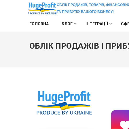
ОБЛІК ПРОДАЖІВ, ТОВАРІВ, ФІНАНСОВИ
ТА ПРИБУТКУ ВАШОГО БІЗНЕСУ!
Перейти
ГОЛОВНА
БЛОГ
ІНТЕГРАЦІЇ
СФЕ
до
вмісту
(натисніть
ОБЛІК ПРОДАЖІВ І ПРИБ
Enter)