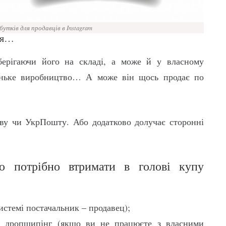
утків для продавців в Instagram
ця…
зберігаючи його на складі, а може й у власному
ньке виробництво… А може він щось продає по
ову чи УкрПошту. Або додатково долучає сторонні
ю потрібно втримати в голові купу
системі постачальник – продавец);
ез дропшипінг (якщо ви не працюєте з власними