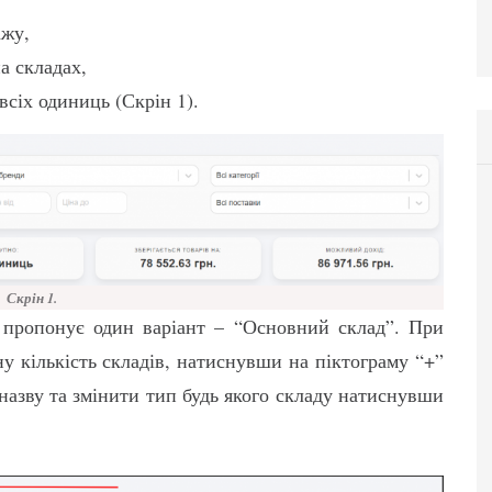
ажу,
на складах,
всіх одиниць (Скрін 1).
Скрін 1.
ма пропонує один варіант – “Основний склад”. При
 кількість складів, натиснувши на піктограму “+”
назву та змінити тип будь якого складу натиснувши