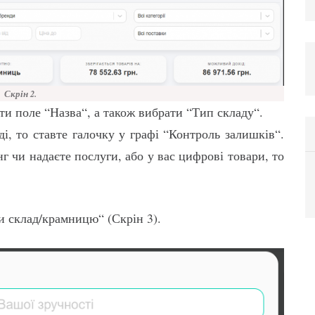
Скрін 2.
ти поле “Назва“, а також вибрати “Тип складу“.
і, то ставте галочку у графі “Контроль залишків“.
 чи надаєте послуги, або у вас цифрові товари, то
и склад/крамницю“ (Скрін 3).