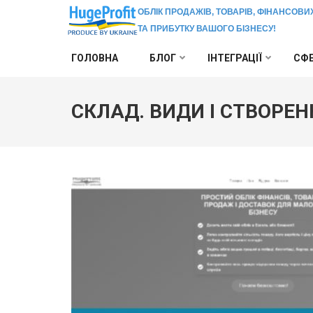
ОБЛІК ПРОДАЖІВ, ТОВАРІВ, ФІНАНСОВИ
ТА ПРИБУТКУ ВАШОГО БІЗНЕСУ!
Перейти
ГОЛОВНА
БЛОГ
ІНТЕГРАЦІЇ
СФЕ
до
вмісту
(натисніть
СКЛАД. ВИДИ І СТВОРЕН
Enter)