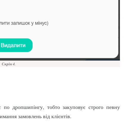
Скрін 4.
є по дропшипінгу, тобто закуповує строго певну
римання замовлень від клієнтів.