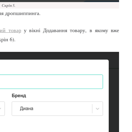
Скрін 5.
для дропшиппинга.
ий товар
у вікні Додавання товару, в якому вже
рін 6).