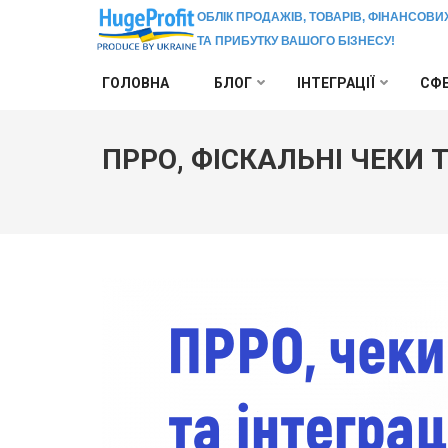
ОБЛІК ПРОДАЖІВ, ТОВАРІВ, ФІНАНСОВИ
ТА ПРИБУТКУ ВАШОГО БІЗНЕСУ!
Перейти
ГОЛОВНА
БЛОГ
ІНТЕГРАЦІЇ
СФЕ
до
вмісту
(натисніть
ПРРО, ФІСКАЛЬНІ ЧЕКИ 
Enter)