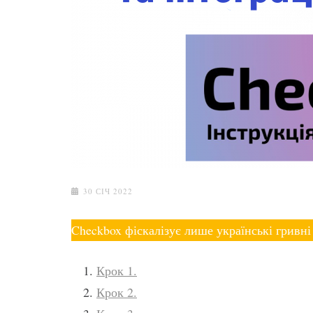
30 СІЧ 2022
Checkbox фіскалізує лише українські гривн
Крок 1.
Крок 2.